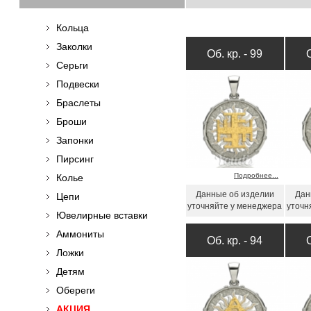
Кольца
Заколки
Об. кр. - 99
Серьги
Подвески
Браслеты
Броши
Запонки
Пирсинг
Подробнее...
Колье
Данные об изделии
Дан
Цепи
уточняйте у менеджера
уточн
Ювелирные вставки
Аммониты
Об. кр. - 94
Ложки
Детям
Обереги
АКЦИЯ