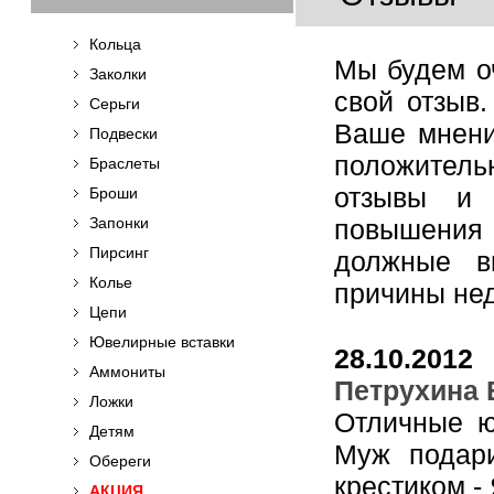
Кольца
Мы будем о
Заколки
свой отзыв
Серьги
Ваше мнени
Подвески
положитель
Браслеты
отзывы и
Броши
Запонки
повышения
Пирсинг
должные в
Колье
причины нед
Цепи
Ювелирные вставки
28.10.2012
Аммониты
Петрухина 
Ложки
Отличные ю
Детям
Муж подар
Обереги
крестиком 
АКЦИЯ